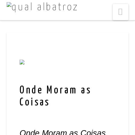
Na
Onde Moram as
Coisas
Onde Moram as Coisas
,