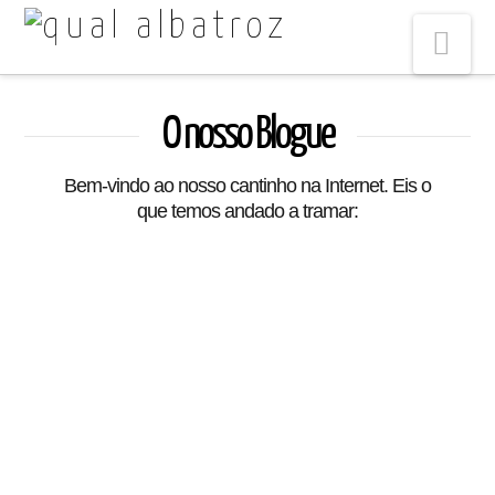
Na
O nosso Blogue
Bem-vindo ao nosso cantinho na Internet. Eis o
que temos andado a tramar:
A Prática do Risco:
Autocolantes
MARC PARCHOW
27/05/2026
ACTIVIDADES
,
AULAS DE DESENHO À DISTÂNCIA
DEIXE UM COMENTÁRIO