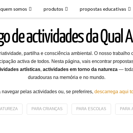
quem somos
produtos
propostas educativas
go de actividades da Qual A
iatividade, partilha e consciência ambiental. O nosso trabalho 
ticipação activa de todos. Nesta página, vais encontrar proposta
ividades artísticas
,
actividades em torno da natureza
— todas
duradouras na memória e no mundo.
navegar pelas actividades ou, se preferires,
descarrega aqui t
ATUREZA
PARA CRIANÇAS
PARA ESCOLAS
PARA 