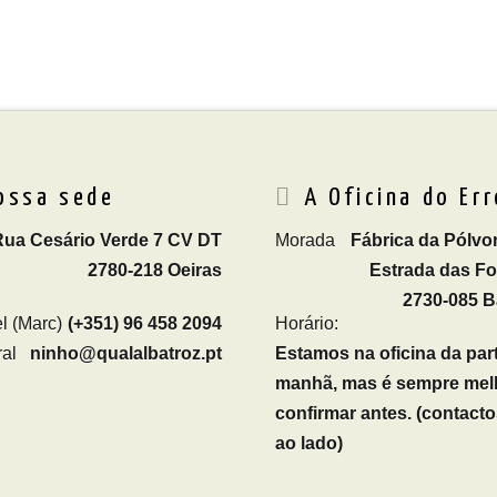
ossa sede
A Oficina do Err
Rua Cesário Verde 7 CV DT
Morada
Fábrica da Pólvor
2780-218 Oeiras
Estrada das F
2730-085 B
l (Marc)
(+351) 96 458 2094
Horário:
al
ninho@qualalbatroz.pt
Estamos na oficina da par
manhã, mas é sempre mel
confirmar antes. (contacto
ao lado)