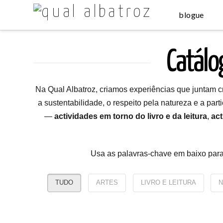
blogue
Catálo
Na Qual Albatroz, criamos experiências que juntam cr
a sustentabilidade, o respeito pela natureza e a par
—
actividades em torno do livro e da leitura
,
act
Usa as palavras-chave em baixo para 
TUDO
ARTES
LIVRO E LEITURA
N