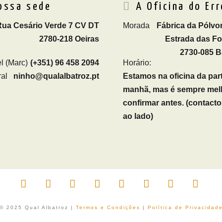
ossa sede
A Oficina do Err
Rua Cesário Verde 7 CV DT
Morada
Fábrica da Pólvor
2780-218 Oeiras
Estrada das F
2730-085 B
l (Marc)
(+351) 96 458 2094
Horário:
al
ninho@qualalbatroz.pt
Estamos na oficina da par
manhã, mas é sempre mel
confirmar antes. (contacto
ao lado)
Facebook
X
LinkedIn
YouTube
Vimeo
Instagram
Pinterest
RSS
 © 2025 Qual Albatroz |
Termos e Condições
|
Política de Privacidad