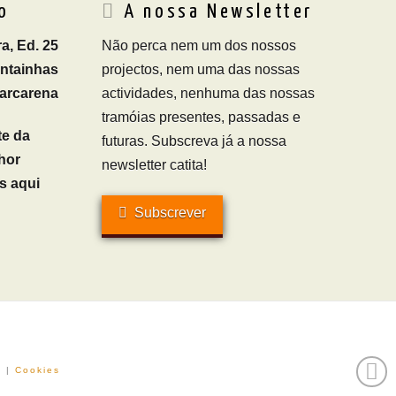
o
A nossa Newsletter
a, Ed. 25
Não perca nem um dos nossos
ontainhas
projectos, nem uma das nossas
arcarena
actividades, nenhuma das nossas
tramóias presentes, passadas e
te da
futuras. Subscreva já a nossa
hor
newsletter catita!
s aqui
Subscrever
e
|
Cookies