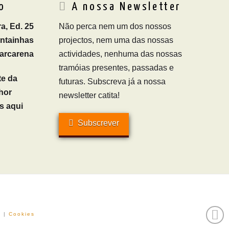
o
A nossa Newsletter
a, Ed. 25
Não perca nem um dos nossos
ontainhas
projectos, nem uma das nossas
arcarena
actividades, nenhuma das nossas
tramóias presentes, passadas e
te da
futuras. Subscreva já a nossa
hor
newsletter catita!
s aqui
Subscrever
e
|
Cookies