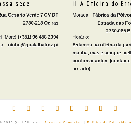
ossa sede
A Oficina do Err
Rua Cesário Verde 7 CV DT
Morada
Fábrica da Pólvor
2780-218 Oeiras
Estrada das F
2730-085 B
l (Marc)
(+351) 96 458 2094
Horário:
al
ninho@qualalbatroz.pt
Estamos na oficina da par
manhã, mas é sempre mel
confirmar antes. (contacto
ao lado)
Facebook
X
LinkedIn
YouTube
Vimeo
Instagram
Pinterest
RSS
 © 2025 Qual Albatroz |
Termos e Condições
|
Política de Privacidad