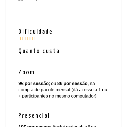
Dificuldade
Quanto custa
Zoom
9€
por sessão
; ou
8€
por sessão
, na
compra de pacote mensal (dá acesso a 1 ou
+ participantes no mesmo computador)
Presencial
10€
por pessoa
(inclui material; n.º de