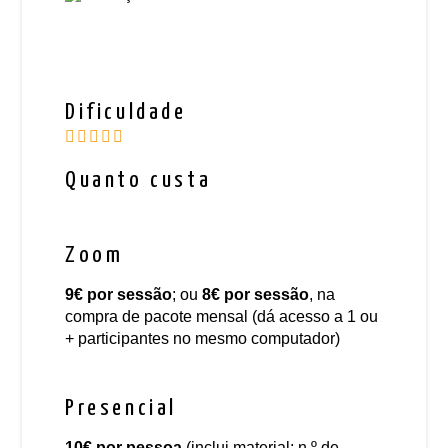
Dificuldade
Quanto custa
Zoom
9€
por sessão
; ou
8€
por sessão
, na
compra de pacote mensal (dá acesso a 1 ou
+ participantes no mesmo computador)
Presencial
10€
por pessoa
(inclui material; n.º de