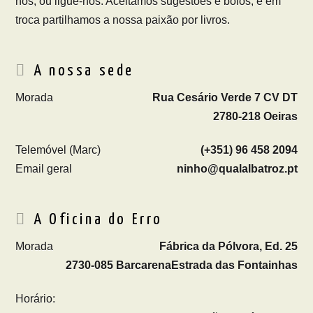
nos, ou ligue-nos. Aceitamos sugestões e bolos, e em
troca partilhamos a nossa paixão por livros.
A nossa sede
Morada
Rua Cesário Verde 7 CV DT
2780-218 Oeiras
Telemóvel (Marc)
(+351) 96 458 2094
Email geral
ninho@qualalbatroz.pt
A Oficina do Erro
Morada
Fábrica da Pólvora, Ed. 25
2730-085 Barcarena
Estrada das Fontainhas
Horário: