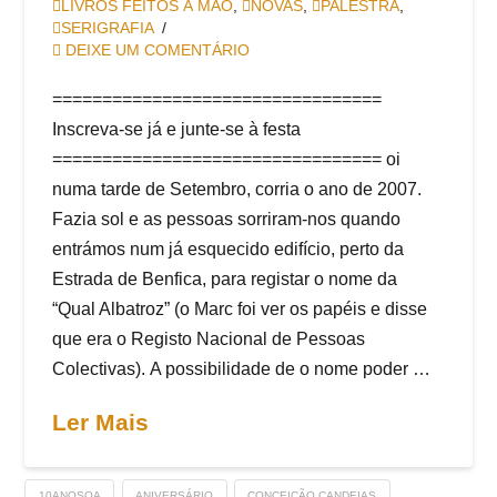
LIVROS FEITOS À MÃO
,
NOVAS
,
PALESTRA
,
SERIGRAFIA
DEIXE UM COMENTÁRIO
=================================
Inscreva-se já e junte-se à festa
================================= oi
numa tarde de Setembro, corria o ano de 2007.
Fazia sol e as pessoas sorriram-nos quando
entrámos num já esquecido edifício, perto da
Estrada de Benfica, para registar o nome da
“Qual Albatroz” (o Marc foi ver os papéis e disse
que era o Registo Nacional de Pessoas
Colectivas). A possibilidade de o nome poder …
Ler Mais
10ANOSQA
ANIVERSÁRIO
CONCEIÇÃO CANDEIAS